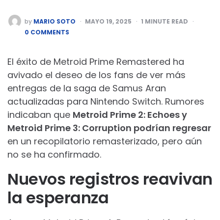
POSTED
by
MARIO SOTO
MAYO 19, 2025
1
MINUTE READ
BY
0 COMMENTS
El éxito de Metroid Prime Remastered ha
avivado el deseo de los fans de ver más
entregas de la saga de Samus Aran
actualizadas para Nintendo Switch. Rumores
indicaban que
Metroid Prime 2: Echoes y
Metroid Prime 3: Corruption podrían regresar
en un recopilatorio remasterizado, pero aún
no se ha confirmado.
Nuevos registros reavivan
la esperanza