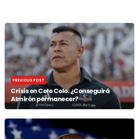
Post
navigation
PREVIOUS POST
Crísis en Colo Colo: ¿Conseguirá
Almirón permanecer?