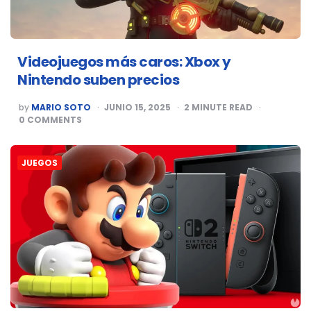
Videojuegos más caros: Xbox y
Nintendo suben precios
POSTED
by
MARIO SOTO
JUNIO 15, 2025
2
MINUTE READ
BY
0
COMMENTS
JUEGOS