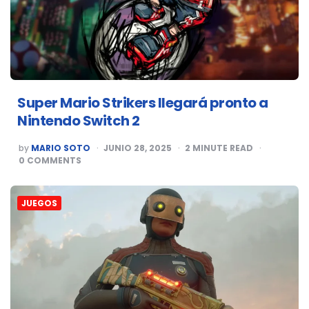
Super Mario Strikers llegará pronto a
Nintendo Switch 2
POSTED
by
MARIO SOTO
JUNIO 28, 2025
2
MINUTE READ
BY
0
COMMENTS
JUEGOS