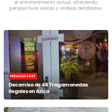
el entretenimiento actual, ofreciendo
perspectivas únicas y análisis detallados.
Post
navigation
PREVIOUS POST
Decomiso de 48 Tragamonedas
Ilegales en Arica