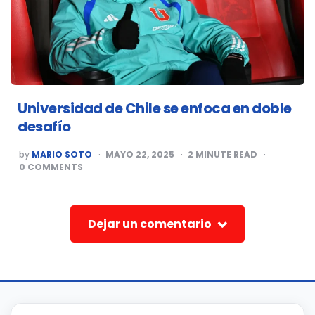
Universidad de Chile se enfoca en doble
desafío
POSTED
by
MARIO SOTO
MAYO 22, 2025
2
MINUTE READ
BY
0
COMMENTS
Dejar un comentario