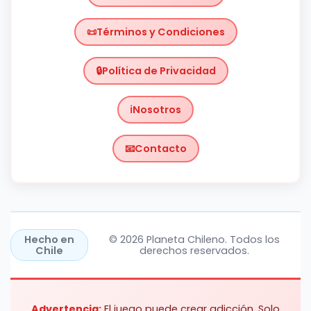
Términos y Condiciones
Política de Privacidad
Nosotros
Contacto
Chile
https://planetachileno.cl/
Hecho en
© 2026 Planeta Chileno. Todos los
Chile
derechos reservados.
Advertencia:
El juego puede crear adicción. Solo