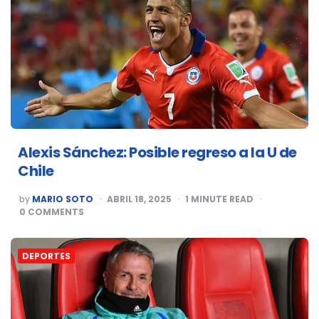
Alexis Sánchez: Posible regreso a la U de
Chile
POSTED
by
MARIO SOTO
ABRIL 18, 2025
1
MINUTE READ
BY
0
COMMENTS
DEPORTES