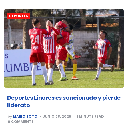
DEPORTES
Deportes Linares es sancionado y pierde
liderato
POSTED
by
MARIO SOTO
JUNIO 28, 2025
1
MINUTE READ
BY
0 COMMENTS