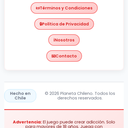
Términos y Condiciones
Política de Privacidad
Nosotros
Contacto
Chile
https://planetachileno.cl/
Hecho en
© 2026 Planeta Chileno. Todos los
Chile
derechos reservados.
Advertencia:
El juego puede crear adicción. Solo
para mayores de 18 años. Juega con