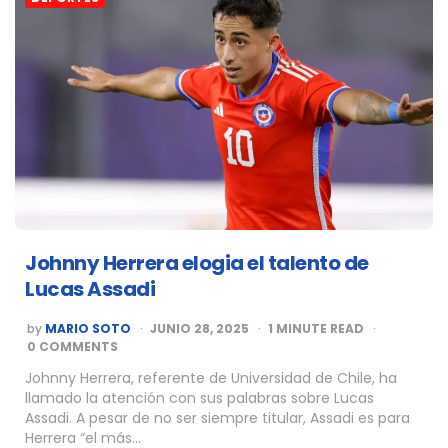
Johnny Herrera elogia el talento de
Lucas Assadi
POSTED
by
MARIO SOTO
JUNIO 28, 2025
1
MINUTE READ
BY
0 COMMENTS
Johnny Herrera, referente de Universidad de Chile, ha
llamado la atención con sus palabras sobre Lucas
Assadi. A pesar de no ser siempre titular, Assadi es para
Herrera “el más…