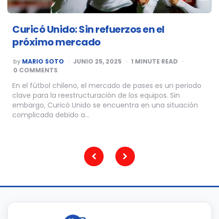
Curicó Unido: Sin refuerzos en el
próximo mercado
POSTED
by
MARIO SOTO
JUNIO 25, 2025
1
MINUTE READ
BY
0 COMMENTS
En el fútbol chileno, el mercado de pases es un periodo
clave para la reestructuración de los equipos. Sin
embargo, Curicó Unido se encuentra en una situación
complicada debido a…
Paginación
de
entradas