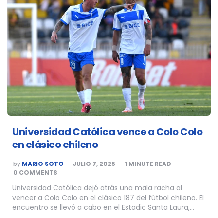
Universidad Católica vence a Colo Colo
en clásico chileno
POSTED
by
MARIO SOTO
JULIO 7, 2025
1
MINUTE READ
BY
0 COMMENTS
Universidad Católica dejó atrás una mala racha al
vencer a Colo Colo en el clásico 187 del fútbol chileno. El
encuentro se llevó a cabo en el Estadio Santa Laura,…