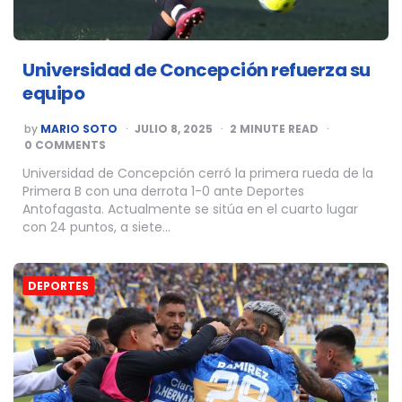
Universidad de Concepción refuerza su
equipo
POSTED
by
MARIO SOTO
JULIO 8, 2025
2
MINUTE READ
BY
0 COMMENTS
Universidad de Concepción cerró la primera rueda de la
Primera B con una derrota 1-0 ante Deportes
Antofagasta. Actualmente se sitúa en el cuarto lugar
con 24 puntos, a siete…
DEPORTES