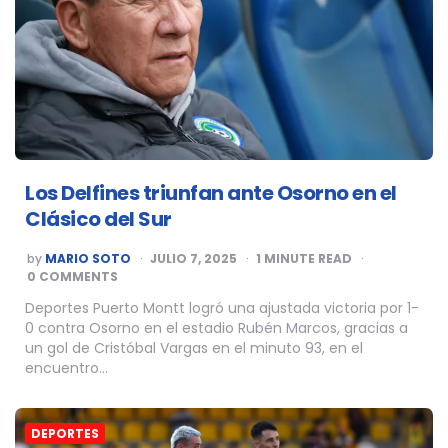
Los Delfines triunfan ante Osorno en el
Clásico del Sur
POSTED
by
MARIO SOTO
JULIO 7, 2025
1
MINUTE READ
BY
0 COMMENTS
Deportes Puerto Montt logró una ajustada victoria por 1-
0 contra Osorno en el estadio Rubén Marcos, gracias a
un gol de Cristóbal Vargas en el minuto 93, en el
encuentro…
DEPORTES