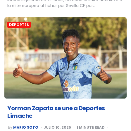
la élite europea al fichar por Sevilla CF por…
DEPORTES
Yorman Zapata se une a Deportes
Limache
POSTED
by
MARIO SOTO
JULIO 10, 2025
1
MINUTE READ
BY