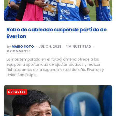
Robo de cableado suspende partido de
Everton
POSTED
by
MARIO SOTO
JULIO 8, 2025
1
MINUTE READ
BY
0 COMMENTS
La intertemporada en el fútbol chileno ofrece a los
equipos la oportunidad de ajustar tácticas y realizar
fichajes antes de la segunda mitad del año. Everton y
Unión San Felipe…
DEPORTES