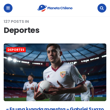
Planeta
Chileno
Menu
Search
127 POSTS IN
Deportes
DEPORTES
« Es una jugada maestra » Gabriel Suazo