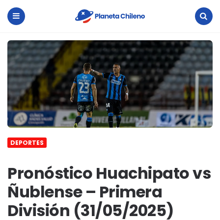
Planeta
Chileno
Menu
Search
DEPORTES
Pronóstico Huachipato vs
Ñublense – Primera
División (31/05/2025)