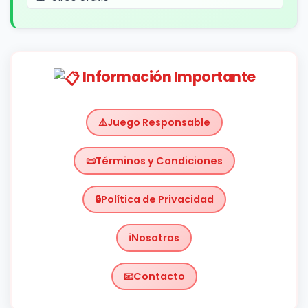
Información Importante
Juego Responsable
Términos y Condiciones
Política de Privacidad
Nosotros
Contacto