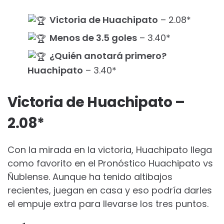
Victoria de Huachipato
– 2.08*
Menos de 3.5 goles
– 3.40*
¿Quién anotará primero?
Huachipato
– 3.40*
Victoria de Huachipato –
2.08*
Con la mirada en la victoria, Huachipato llega
como favorito en el Pronóstico Huachipato vs
Ñublense. Aunque ha tenido altibajos
recientes, juegan en casa y eso podría darles
el empuje extra para llevarse los tres puntos.