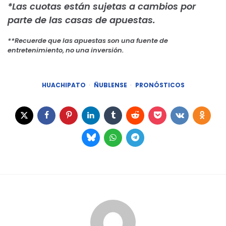
*Las cuotas están sujetas a cambios por
parte de las casas de apuestas.
**Recuerde que las apuestas son una fuente de
entretenimiento, no una inversión.
HUACHIPATO
ÑUBLENSE
PRONÓSTICOS