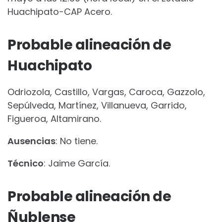
Huachipato-CAP Acero.
Probable alineación de
Huachipato
Odriozola, Castillo, Vargas, Caroca, Gazzolo,
Sepúlveda, Martínez, Villanueva, Garrido,
Figueroa, Altamirano.
Ausencias
: No tiene.
Técnico
: Jaime García.
Probable alineación de
Ñublense