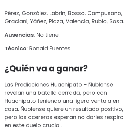
Pérez, González, Labrin, Bosso, Campusano,
Graciani, Yáñez, Plaza, Valencia, Rubio, Sosa.
Ausencias
: No tiene.
Técnico
: Ronald Fuentes.
¿Quién va a ganar?
Las Predicciones Huachipato – Ñublense
revelan una batalla cerrada, pero con
Huachipato teniendo una ligera ventaja en
casa. Ñublense quiere un resultado positivo,
pero los acereros esperan no darles respiro
en este duelo crucial.