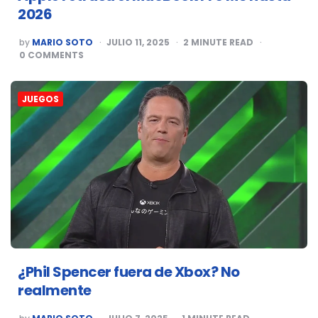
2026
POSTED
by
MARIO SOTO
JULIO 11, 2025
2
MINUTE READ
BY
0
COMMENTS
JUEGOS
¿Phil Spencer fuera de Xbox? No
realmente
POSTED