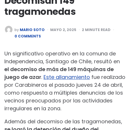
Decomisan 149
tragamonedas
POSTED
by
MARIO SOTO
MAYO 2, 2025
2
MINUTE READ
BY
0 COMMENTS
Un significativo operativo en la comuna de
Independencia, Santiago de Chile, resultó en
el decomiso de más de 149 máquinas de
juego de azar
.
Este allanamiento
fue realizado
por Carabineros el pasado jueves 24 de abril,
como respuesta a múltiples denuncias de los
vecinos preocupados por las actividades
irregulares en la zona.
Además del decomiso de las tragamonedas,
se logró la detención del dueño del