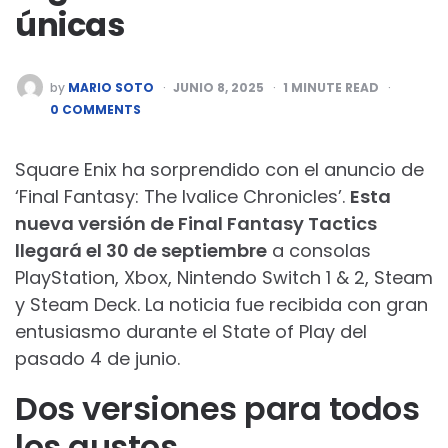
únicas
POSTED
by
MARIO SOTO
JUNIO 8, 2025
1
MINUTE READ
BY
0 COMMENTS
Square Enix ha sorprendido con el anuncio de
‘Final Fantasy: The Ivalice Chronicles’.
Esta
nueva versión de Final Fantasy Tactics
llegará el 30 de septiembre
a consolas
PlayStation, Xbox, Nintendo Switch 1 & 2, Steam
y Steam Deck. La noticia fue recibida con gran
entusiasmo durante el State of Play del
pasado 4 de junio.
Dos versiones para todos
los gustos