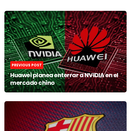
Post
navigation
PREVIOUS POST
Huawei planea enterrar a NVIDIA en el
mercado chino