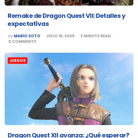
Remake de Dragon Quest VII: Detalles y
expectativas
POSTED
by
MARIO SOTO
JULIO 15, 2025
2
MINUTE READ
BY
0
COMMENTS
JUEGOS
Dragon Quest XII avanza: ¿Qué esperar?