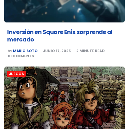
Inversión en Square Enix sorprende al
mercado
POSTED
by
MARIO SOTO
JUNIO 17, 2025
2
MINUTE READ
BY
0
COMMENTS
JUEGOS