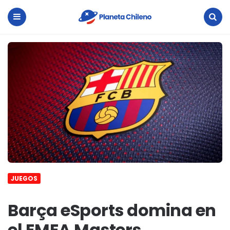
Planeta
Chileno
Menu
Search
JUEGOS
Barça eSports domina en
el EMEA Masters