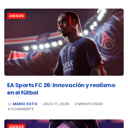
JUEGOS
EA Sports FC 26: Innovación y realismo
en el fútbol
POSTED
by
MARIO SOTO
JULIO 17, 2025
2
MINUTE READ
BY
0
COMMENTS
JUEGOS