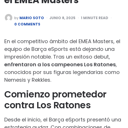
POSTED
by
MARIO SOTO
JUNIO 8, 2025
1
MINUTE READ
BY
0 COMMENTS
En el competitivo ámbito del EMEA Masters, el
equipo de Barça eSports está dejando una
impresión notable. Tras un exitoso debut,
enfrentaron a los campeones Los Ratones
,
conocidos por sus figuras legendarias como
Nemesis y Rekkles.
Comienzo prometedor
contra Los Ratones
Desde el inicio, el Barça eSports presentó una
estrategia audaz. Con combinaciones de