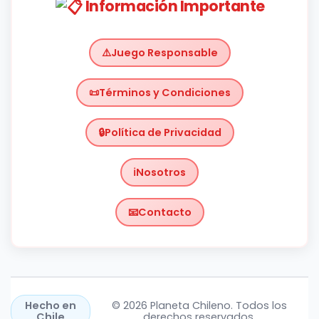
Información Importante
Juego Responsable
Términos y Condiciones
Política de Privacidad
Nosotros
Contacto
Chile
https://planetachileno.cl/
Hecho en
© 2026 Planeta Chileno. Todos los
Chile
derechos reservados.