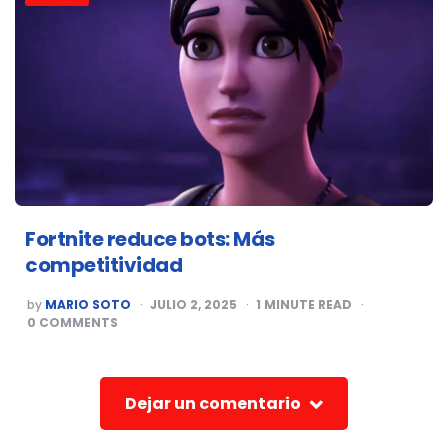
Fortnite reduce bots: Más
competitividad
POSTED
by
MARIO SOTO
JULIO 2, 2025
1
MINUTE READ
BY
0
COMMENTS
Dejar un comentario