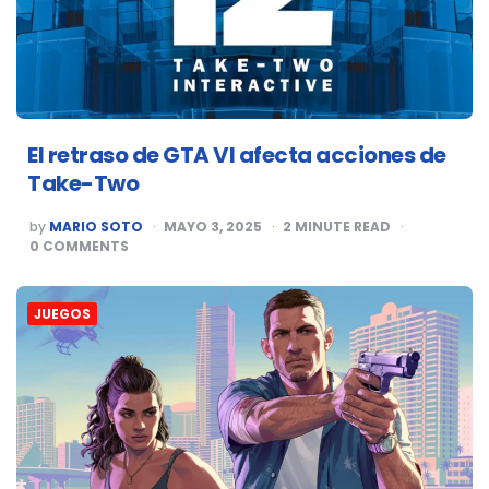
El retraso de GTA VI afecta acciones de
Take-Two
POSTED
by
MARIO SOTO
MAYO 3, 2025
2
MINUTE READ
BY
0
COMMENTS
JUEGOS