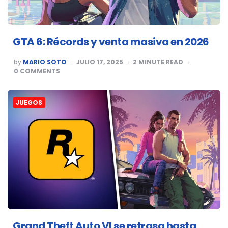
GTA 6: Récords y venta masiva en 2026
POSTED
by
MARIO SOTO
JULIO 17, 2025
2
MINUTE READ
BY
0
COMMENTS
JUEGOS
Grand Theft Auto VI se retrasa hasta