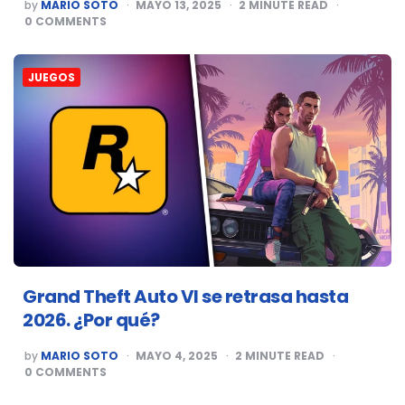
POSTED
by
MARIO SOTO
MAYO 13, 2025
2
MINUTE READ
BY
0
COMMENTS
JUEGOS
Grand Theft Auto VI se retrasa hasta
2026. ¿Por qué?
POSTED
by
MARIO SOTO
MAYO 4, 2025
2
MINUTE READ
BY
0
COMMENTS