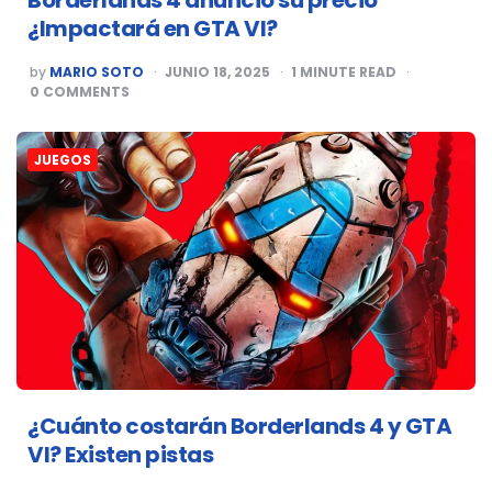
Borderlands 4 anunció su precio
¿Impactará en GTA VI?
POSTED
by
MARIO SOTO
JUNIO 18, 2025
1
MINUTE READ
BY
0
COMMENTS
JUEGOS
¿Cuánto costarán Borderlands 4 y GTA
VI? Existen pistas