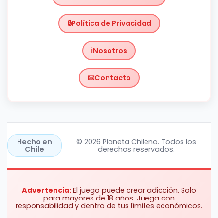
Política de Privacidad
Nosotros
Contacto
Chile
https://planetachileno.cl/
Hecho en
© 2026 Planeta Chileno. Todos los
Chile
derechos reservados.
Advertencia:
El juego puede crear adicción. Solo
para mayores de 18 años. Juega con
responsabilidad y dentro de tus límites económicos.