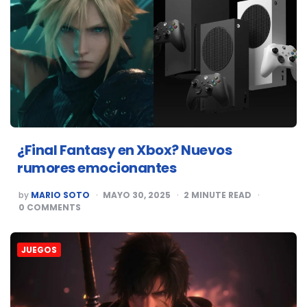
¿Final Fantasy en Xbox? Nuevos
rumores emocionantes
POSTED
by
MARIO SOTO
MAYO 30, 2025
2
MINUTE READ
BY
0
COMMENTS
JUEGOS