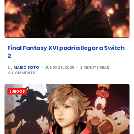
Final Fantasy XVI podría llegar a Switch
2
POSTED
by
MARIO SOTO
JUNIO 23, 2025
2
MINUTE READ
BY
0
COMMENTS
JUEGOS