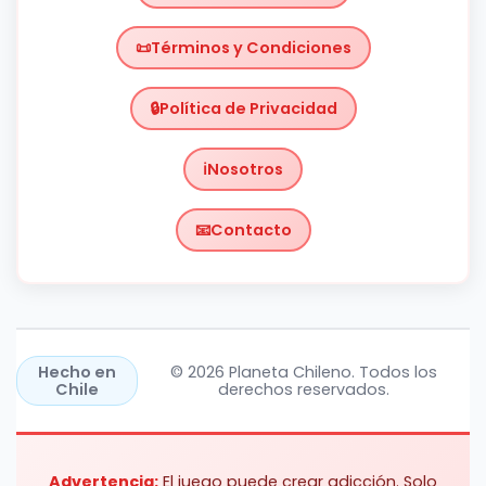
Términos y Condiciones
Política de Privacidad
Nosotros
Contacto
Chile
https://planetachileno.cl/
Hecho en
© 2026 Planeta Chileno. Todos los
Chile
derechos reservados.
Advertencia:
El juego puede crear adicción. Solo