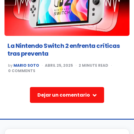
La Nintendo Switch 2 enfrenta críticas
tras preventa
POSTED
by
MARIO SOTO
ABRIL 25, 2025
2
MINUTE READ
BY
0
COMMENTS
Dejar un comentario