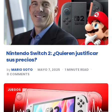
Nintendo Switch 2: ¿Quieren justificar
sus precios?
POSTED
by
MARIO SOTO
MAYO 7, 2025
1
MINUTE READ
BY
0
COMMENTS
JUEGOS