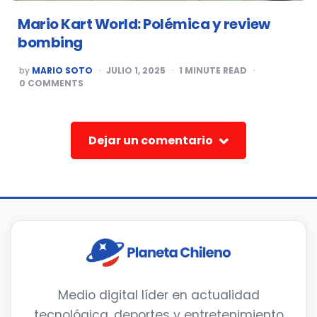
Mario Kart World: Polémica y review
bombing
POSTED
by
MARIO SOTO
JULIO 1, 2025
1
MINUTE READ
BY
0
COMMENTS
Dejar un comentario
Medio digital líder en actualidad
tecnológica, deportes y entretenimiento