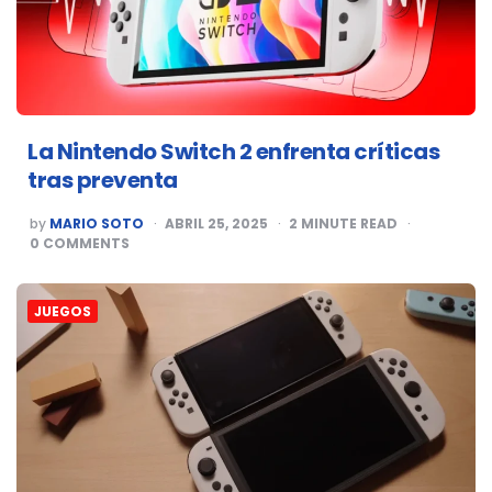
La Nintendo Switch 2 enfrenta críticas
tras preventa
POSTED
by
MARIO SOTO
ABRIL 25, 2025
2
MINUTE READ
BY
0
COMMENTS
JUEGOS