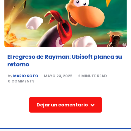
El regreso de Rayman: Ubisoft planea su
retorno
POSTED
by
MARIO SOTO
MAYO 23, 2025
2
MINUTE READ
BY
0
COMMENTS
Dejar un comentario