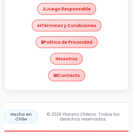
Juego Responsable
Términos y Condiciones
Política de Privacidad
Nosotros
Contacto
Chile
https://planetachileno.cl/
Hecho en
© 2026 Planeta Chileno. Todos los
Chile
derechos reservados.