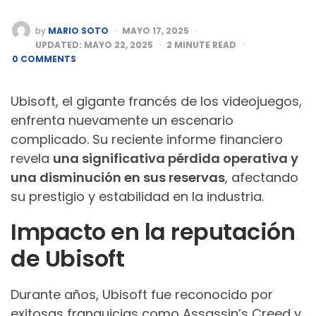
POSTED
by
MARIO SOTO
MAYO 17, 2025
BY
UPDATED:
MAYO 22, 2025
2
MINUTE READ
0 COMMENTS
Ubisoft, el gigante francés de los videojuegos,
enfrenta nuevamente un escenario
complicado. Su reciente informe financiero
revela
una significativa pérdida operativa y
una disminución en sus reservas
, afectando
su prestigio y estabilidad en la industria.
Impacto en la reputación
de Ubisoft
Durante años, Ubisoft fue reconocido por
exitosas franquicias como Assassin’s Creed y