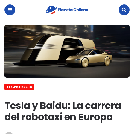
Planeta
Chileno
Menu
Search
TECNOLOGÍA
Tesla y Baidu: La carrera
del robotaxi en Europa