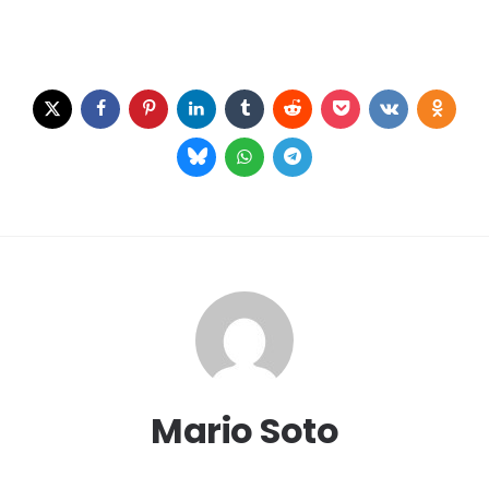
Mario Soto