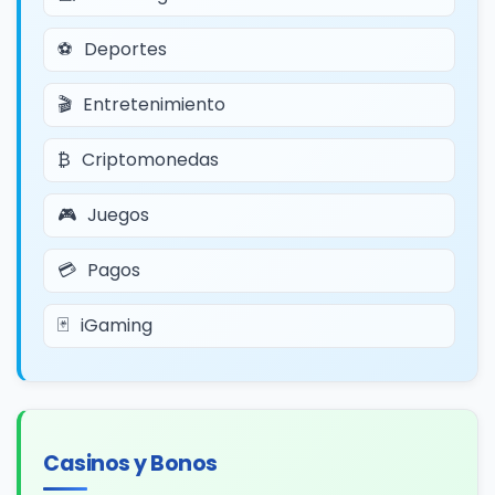
Deportes
Entretenimiento
Criptomonedas
Juegos
Pagos
iGaming
Casinos y Bonos