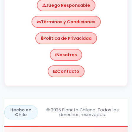
Juego Responsable
Términos y Condiciones
Política de Privacidad
Nosotros
Contacto
Chile
https://planetachileno.cl/
Hecho en
© 2026 Planeta Chileno. Todos los
Chile
derechos reservados.