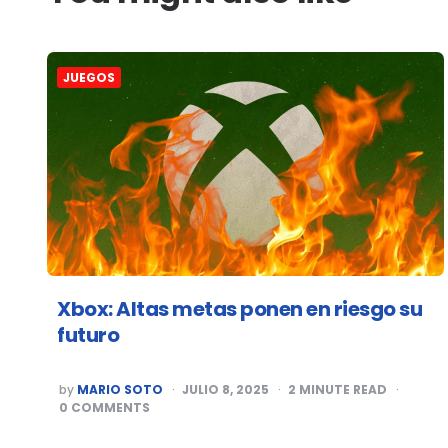
JUEGOS
Xbox: Altas metas ponen en riesgo su
futuro
POSTED
by
MARIO SOTO
JULIO 8, 2025
2
MINUTE READ
BY
0
COMMENTS