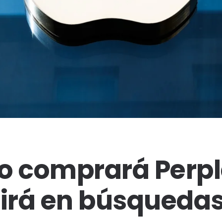
o comprará Perple
irá en búsqueda