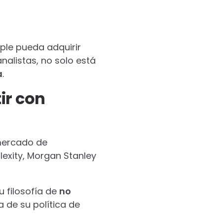
ple pueda adquirir
analistas, no solo está
a
.
ir con
mercado de
exity, Morgan Stanley
u filosofía de
no
a de su política de