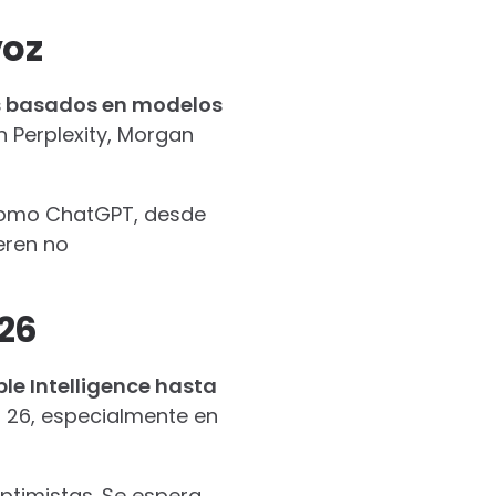
voz
os basados en modelos
n Perplexity, Morgan
 como ChatGPT, desde
eren no
026
le Intelligence hasta
S 26, especialmente en
optimistas. Se espera