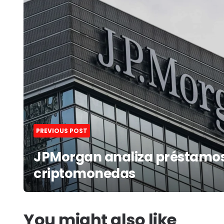
navigation
PREVIOUS POST
JPMorgan analiza préstamo
criptomonedas
You might also like