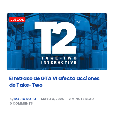
JUEGOS
El retraso de GTA VI afecta acciones
de Take-Two
POSTED
by
MARIO SOTO
MAYO 3, 2025
2
MINUTE READ
BY
0
COMMENTS