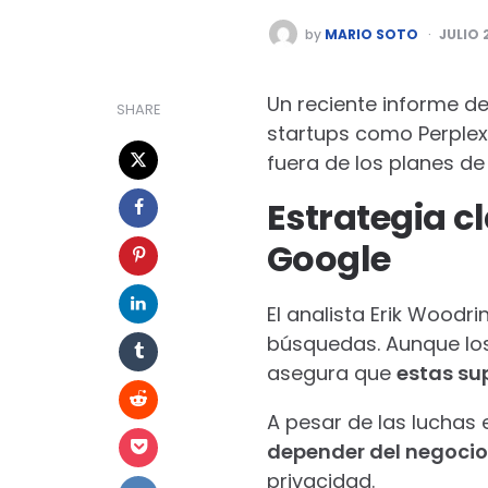
POSTED
by
MARIO SOTO
JULIO 
BY
Un reciente informe d
SHARE
startups como Perplexit
fuera de los planes d
Estrategia c
Google
El analista Erik Woodr
búsquedas. Aunque los
asegura que
estas su
A pesar de las luchas 
depender del negocio
privacidad.