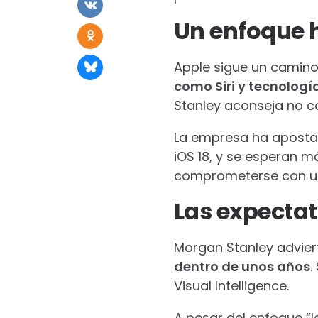
Un enfoque h
Apple sigue un camin
como Siri y tecnologí
Stanley aconseja no c
La empresa ha aposta
iOS 18, y se esperan m
comprometerse con un
Las expectat
Morgan Stanley advie
dentro de unos años
.
Visual Intelligence.
A pesar del enfoque “l