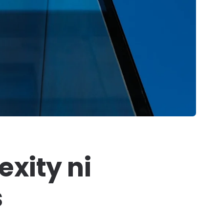
xity ni
s