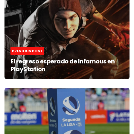
navigation
PREVIOUS POST
El regreso esperado de Infamous en
PlayStation