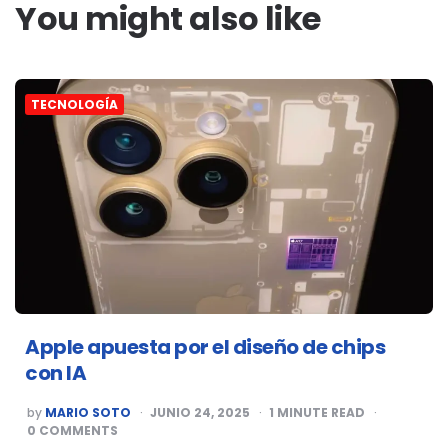
You might also like
TECNOLOGÍA
Apple apuesta por el diseño de chips
con IA
POSTED
by
MARIO SOTO
JUNIO 24, 2025
1
MINUTE READ
BY
0
COMMENTS