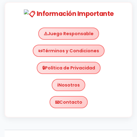
Información Importante
Juego Responsable
Términos y Condiciones
Política de Privacidad
Nosotros
Contacto
Chile
https://planetachileno.cl/