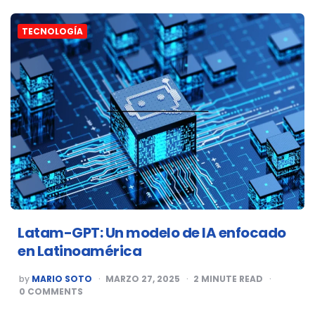
TECNOLOGÍA
Latam-GPT: Un modelo de IA enfocado
en Latinoamérica
POSTED
by
MARIO SOTO
MARZO 27, 2025
2
MINUTE READ
BY
0
COMMENTS