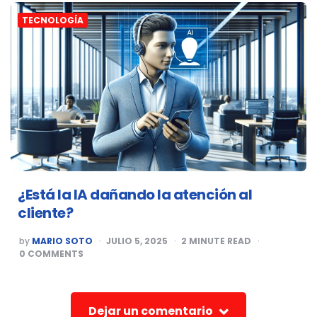
TECNOLOGÍA
¿Está la IA dañando la atención al
cliente?
POSTED
by
MARIO SOTO
JULIO 5, 2025
2
MINUTE READ
BY
0
COMMENTS
Dejar un comentario