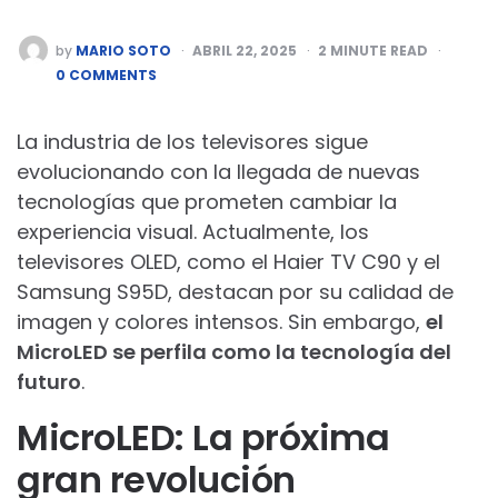
POSTED
by
MARIO SOTO
ABRIL 22, 2025
2
MINUTE READ
BY
0 COMMENTS
La industria de los televisores sigue
evolucionando con la llegada de nuevas
tecnologías que prometen cambiar la
experiencia visual. Actualmente, los
televisores OLED, como el Haier TV C90 y el
Samsung S95D, destacan por su calidad de
imagen y colores intensos. Sin embargo,
el
MicroLED se perfila como la tecnología del
futuro
.
MicroLED: La próxima
gran revolución