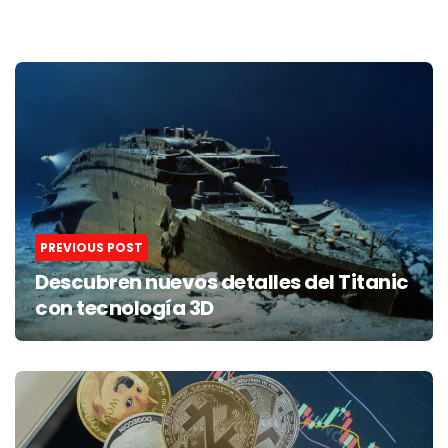
Post
navigation
PREVIOUS POST
Descubren nuevos detalles del Titanic
con tecnología 3D