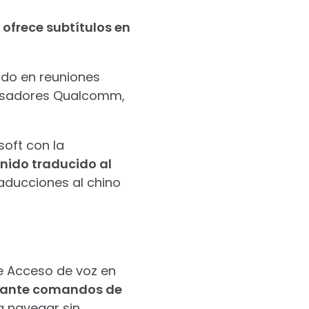
e
ofrece subtítulos en
ido en reuniones
ocesadores Qualcomm,
soft con la
enido traducido al
raducciones al chino
e Acceso de voz en
diante comandos de
a navegar sin