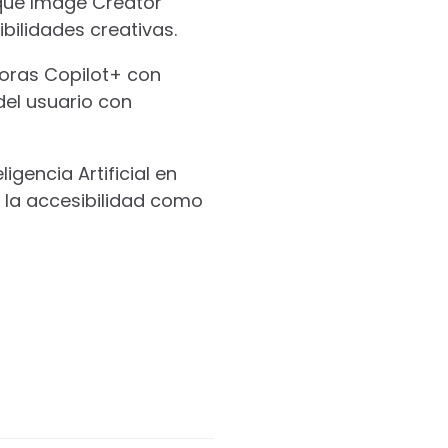
 que Image Creator
bilidades creativas.
ras Copilot+ con
del usuario con
igencia Artificial en
o la accesibilidad como