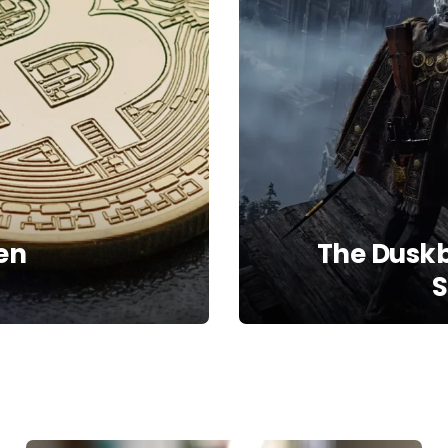
en
The Dusk
S