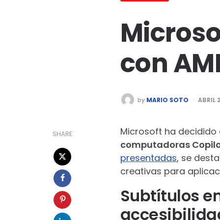
Microso
con AMD
POSTED
by
MARIO SOTO
ABRIL 
BY
Microsoft ha decidido
SHARE
computadoras Copil
presentadas
, se dest
creativas para aplicac
Subtítulos e
accesibilida