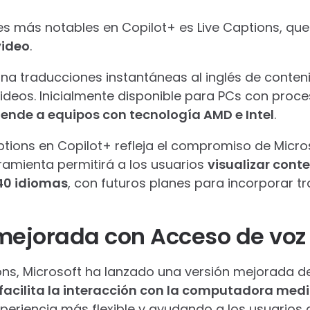
es más notables en Copilot+ es Live Captions, qu
video
.
ona traducciones instantáneas al inglés de conten
 videos. Inicialmente disponible para PCs con pr
ende a equipos con tecnología AMD e Intel
.
aptions en Copilot+ refleja el compromiso de Micro
rramienta permitirá a los usuarios
visualizar cont
40 idiomas
, con futuros planes para incorporar t
 mejorada con Acceso de voz
ns, Microsoft ha lanzado una versión mejorada d
facilita la interacción con la computadora me
xperiencia más flexible y ayudando a los usuarios 