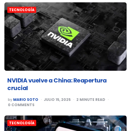
TECNOLOGÍA
NVIDIA vuelve a China: Reapertura
crucial
POSTED
by
MARIO SOTO
JULIO 15, 2025
2
MINUTE READ
BY
0
COMMENTS
TECNOLOGÍA