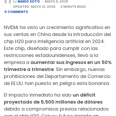
POSTED
by
MARIO SOTO
MAYO 5, 2025
BY
UPDATED:
MAYO 12, 2025
2
MINUTE READ
0 COMMENTS
NVIDIA ha visto un crecimiento significativo en
sus ventas en China desde la introducción del
chip H20 para inteligencia artificial en 2024.
Este chip, diseñado para cumplir con las
restricciones estadounidenses, llevó a la
empresa a
aumentar sus ingresos en un 50%
trimestre a trimestre
. Sin embargo, nuevas
prohibiciones del Departamento de Comercio
de EE.UU. han puesto en peligro esta bonanza.
El impacto inmediato ha sido
un déficit
proyectado de 5,500 millones de dólares
debido a compromisos previos relacionados
con el chip H20. Con su futuro incierto en