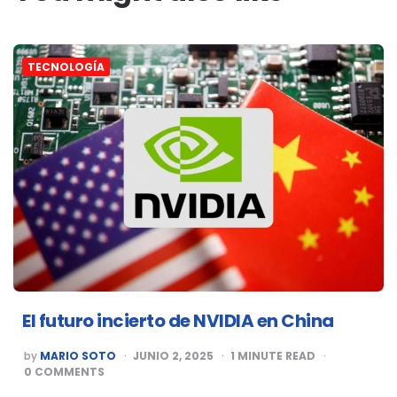
TECNOLOGÍA
El futuro incierto de NVIDIA en China
POSTED
by
MARIO SOTO
JUNIO 2, 2025
1
MINUTE READ
BY
0
COMMENTS