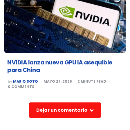
NVIDIA lanza nueva GPU IA asequible
para China
POSTED
by
MARIO SOTO
MAYO 27, 2025
2
MINUTE READ
BY
0
COMMENTS
Dejar un comentario