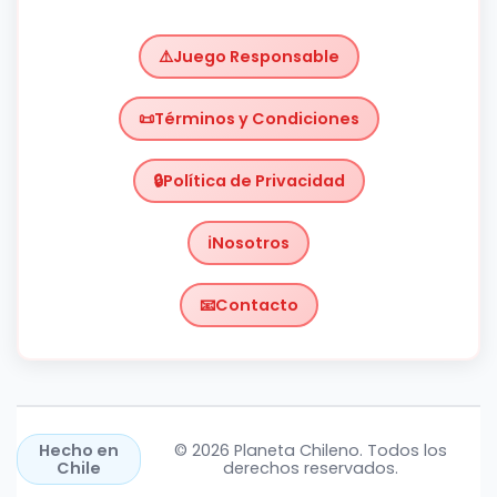
Juego Responsable
Términos y Condiciones
Política de Privacidad
Nosotros
Contacto
Chile
https://planetachileno.cl/
Hecho en
© 2026 Planeta Chileno. Todos los
Chile
derechos reservados.