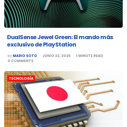
DualSense Jewel Green: El mando más
exclusivo de PlayStation
POSTED
by
MARIO SOTO
JUNIO 22, 2025
1
MINUTE READ
BY
0
COMMENTS
TECNOLOGÍA