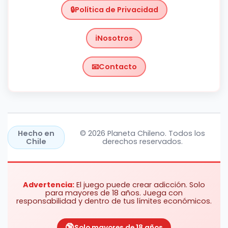
Política de Privacidad
Nosotros
Contacto
Chile
https://planetachileno.cl/
Hecho en
© 2026 Planeta Chileno. Todos los
Chile
derechos reservados.
Advertencia:
El juego puede crear adicción. Solo
para mayores de 18 años. Juega con
responsabilidad y dentro de tus límites económicos.
Solo mayores de 18 años