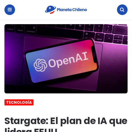
Planeta
Chileno
Menu
Search
TECNOLOGÍA
Stargate: El plan de IA que
lidera EEUU