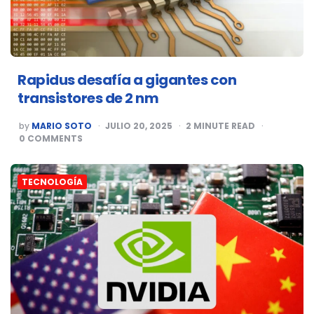
Rapidus desafía a gigantes con
transistores de 2 nm
POSTED
by
MARIO SOTO
JULIO 20, 2025
2
MINUTE READ
BY
0
COMMENTS
TECNOLOGÍA