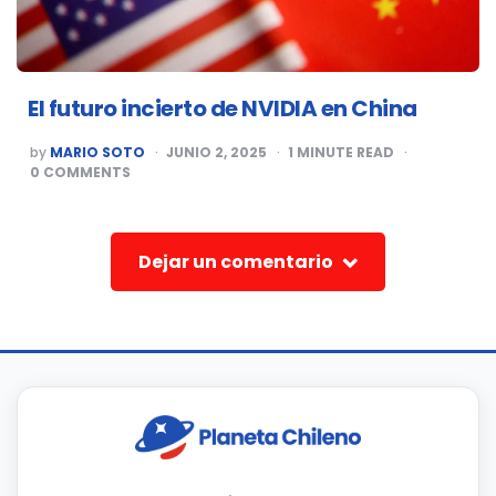
El futuro incierto de NVIDIA en China
POSTED
by
MARIO SOTO
JUNIO 2, 2025
1
MINUTE READ
BY
0
COMMENTS
Dejar un comentario