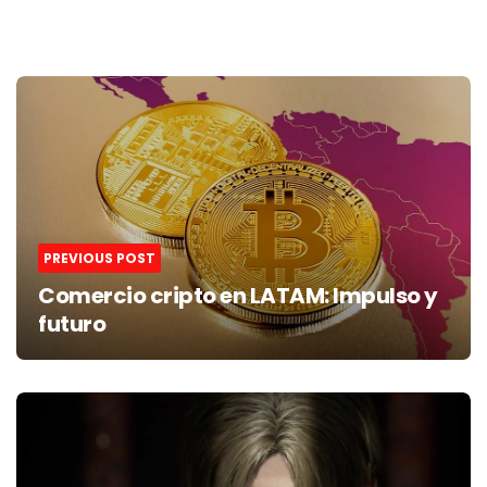
Post
navigation
PREVIOUS POST
Comercio cripto en LATAM: Impulso y
futuro