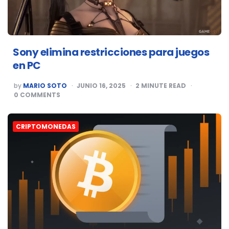
Sony elimina restricciones para juegos
en PC
POSTED
by
MARIO SOTO
JUNIO 16, 2025
2
MINUTE READ
BY
0
COMMENTS
CRIPTOMONEDAS