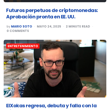
Futuros perpetuos de criptomonedas:
Aprobación pronta en EE. UU.
POSTED
by
MARIO SOTO
MAYO 24, 2025
2
MINUTE READ
BY
0
COMMENTS
ENTRETENIMIENTO
ElXokas regresa, debuta y falla con la