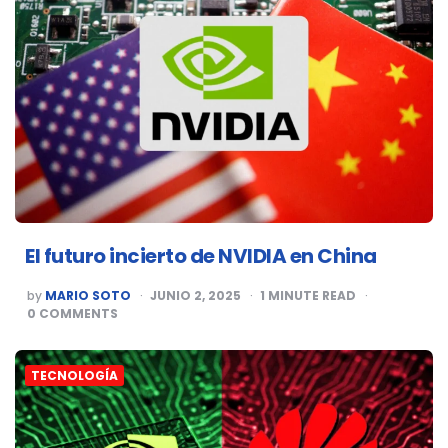
El futuro incierto de NVIDIA en China
POSTED
by
MARIO SOTO
JUNIO 2, 2025
1
MINUTE READ
BY
0
COMMENTS
TECNOLOGÍA