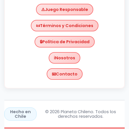
Juego Responsable
Términos y Condiciones
Política de Privacidad
Nosotros
Contacto
Chile
https://planetachileno.cl/
Hecho en
© 2026 Planeta Chileno. Todos los
Chile
derechos reservados.