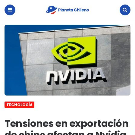
Planeta
Chileno
Menu
Search
TECNOLOGÍA
Tensiones en exportación
de chips afectan a Nvidia