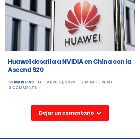
Huawei desafía a NVIDIA en China con la
Ascend 920
POSTED
by
MARIO SOTO
ABRIL 21, 2025
2
MINUTE READ
BY
0
COMMENTS
Dejar un comentario