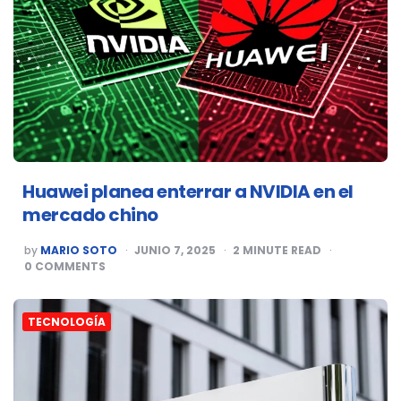
Huawei planea enterrar a NVIDIA en el
mercado chino
POSTED
by
MARIO SOTO
JUNIO 7, 2025
2
MINUTE READ
BY
0
COMMENTS
TECNOLOGÍA