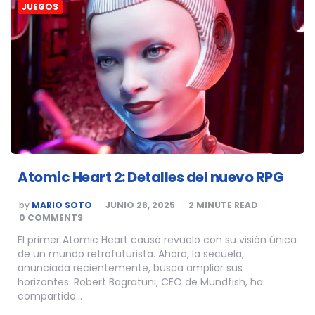
JUEGOS
Atomic Heart 2: Detalles del nuevo RPG
POSTED
by
MARIO SOTO
JUNIO 28, 2025
2
MINUTE READ
BY
0 COMMENTS
El primer Atomic Heart causó revuelo con su visión única
de un mundo retrofuturista. Ahora, la secuela,
anunciada recientemente, busca ampliar sus
horizontes. Robert Bagratuni, CEO de Mundfish, ha
compartido…