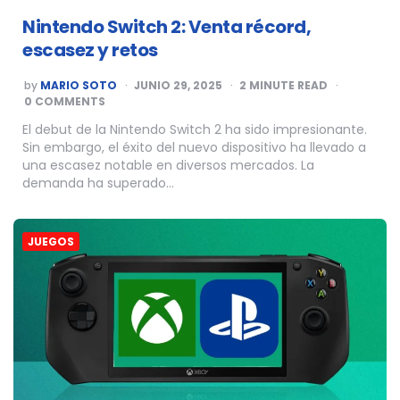
Nintendo Switch 2: Venta récord,
escasez y retos
POSTED
by
MARIO SOTO
JUNIO 29, 2025
2
MINUTE READ
BY
0 COMMENTS
El debut de la Nintendo Switch 2 ha sido impresionante.
Sin embargo, el éxito del nuevo dispositivo ha llevado a
una escasez notable en diversos mercados. La
demanda ha superado…
JUEGOS