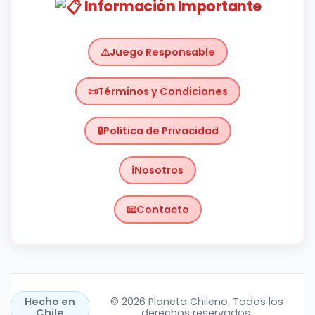
Información Importante
Juego Responsable
Términos y Condiciones
Política de Privacidad
Nosotros
Contacto
Chile
https://planetachileno.cl/
Hecho en
© 2026 Planeta Chileno. Todos los
Chile
derechos reservados.