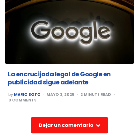
La encrucijada legal de Google en
publicidad sigue adelante
POSTED
by
MARIO SOTO
MAYO 3, 2025
2
MINUTE READ
BY
0
COMMENTS
Dejar un comentario