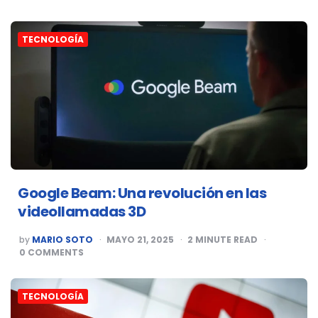
TECNOLOGÍA
Google Beam: Una revolución en las
videollamadas 3D
POSTED
by
MARIO SOTO
MAYO 21, 2025
2
MINUTE READ
BY
0
COMMENTS
TECNOLOGÍA