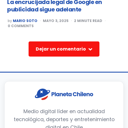
La encrucijada legal de Google en
publicidad sigue adelante
POSTED
by
MARIO SOTO
MAYO 3, 2025
2
MINUTE READ
BY
0
COMMENTS
Dejar un comentario
Medio digital líder en actualidad
tecnológica, deportes y entretenimiento
digital en Chile