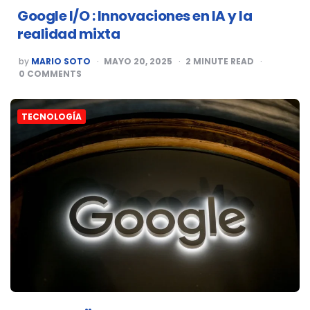
Google I/O : Innovaciones en IA y la
realidad mixta
POSTED
by
MARIO SOTO
MAYO 20, 2025
2
MINUTE READ
BY
0
COMMENTS
TECNOLOGÍA