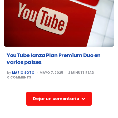
YouTube lanza Plan Premium Duo en
varios países
POSTED
by
MARIO SOTO
MAYO 7, 2025
2
MINUTE READ
BY
0
COMMENTS
Dejar un comentario