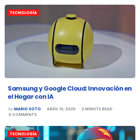
TECNOLOGÍA
Samsung y Google Cloud: Innovación en
el Hogar con IA
POSTED
by
MARIO SOTO
ABRIL 10, 2025
2
MINUTE READ
BY
0
COMMENTS
TECNOLOGÍA