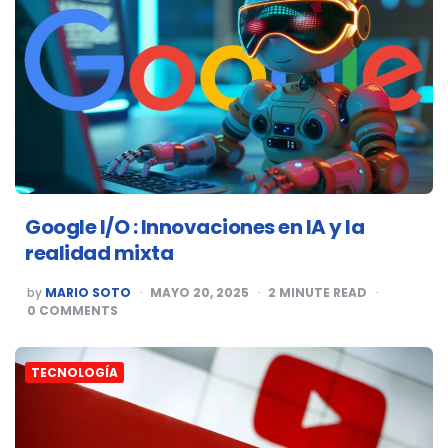
Google I/O : Innovaciones en IA y la
realidad mixta
POSTED
by
MARIO SOTO
MAYO 20, 2025
2
MINUTE READ
BY
0
COMMENTS
TECNOLOGÍA