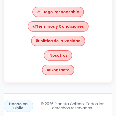
Juego Responsable
Términos y Condiciones
Política de Privacidad
Nosotros
Contacto
Chile
https://planetachileno.cl/
Hecho en
© 2026 Planeta Chileno. Todos los
Chile
derechos reservados.