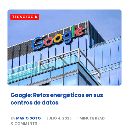
TECNOLOGÍA
Google: Retos energéticos en sus
centros de datos
POSTED
by
MARIO SOTO
JULIO 4, 2025
1
MINUTE READ
BY
0
COMMENTS