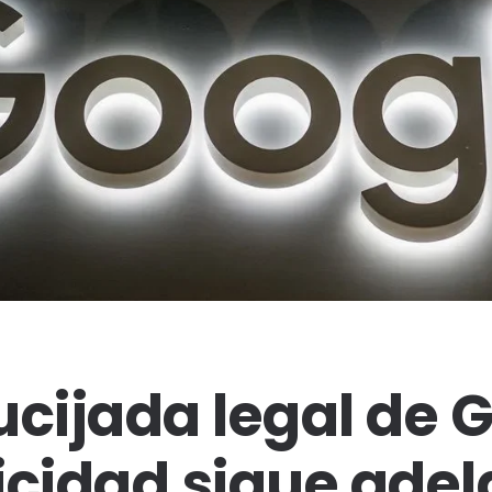
ucijada legal de 
icidad sigue adel