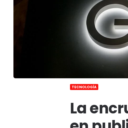
TECNOLOGÍA
La encr
en publ