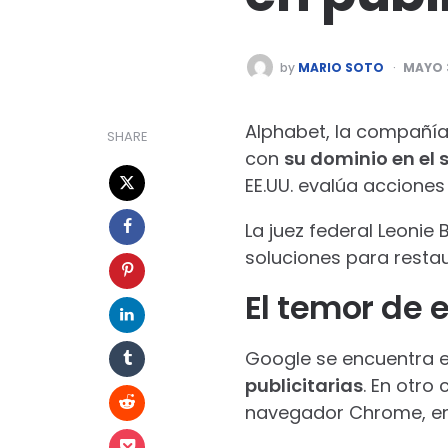
POSTED
by
MARIO SOTO
MAYO 3
BY
Alphabet, la compañía 
SHARE
con
su dominio en el s
EE.UU. evalúa acciones
La juez federal Leonie 
soluciones para restau
El temor de 
Google se encuentra e
publicitarias
. En otro
navegador Chrome, en 